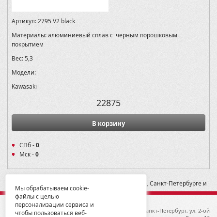
Артикул:
2795 V2 black
Материалы:
алюминиевый сплав с черным порошковым
покрытием
Вес:
5,3
Модели:
Kawasaki
22875
В корзину
СПб -
0
Мск -
0
* -- Рекомендованная розничная цена в Москве, Санкт-Петербурге и
Мы обрабатываем cookie-
Екатеринбурге
файлы с целью
персонализации сервиса и
© 2012-2026 ГК Металлопродукция
192019, Санкт-Петербург, ул. 2-ой
чтобы пользоваться веб-