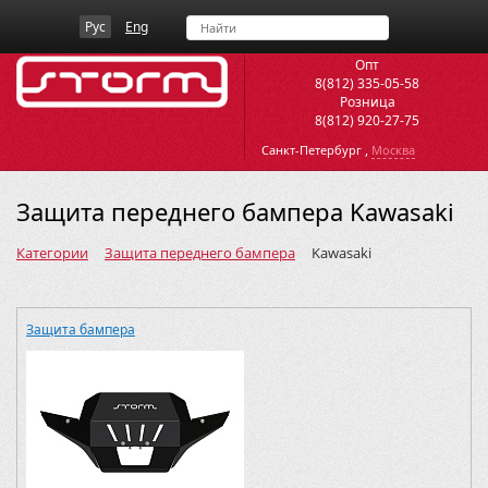
Рус
Eng
Опт
8(812) 335-05-58
Розница
8(812) 920-27-75
,
Санкт-Петербург
Москва
Защита переднего бампера Kawasaki
Категории
Защита переднего бампера
Kawasaki
Защита бампера