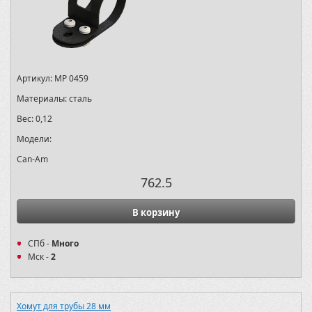
Артикул:
MP 0459
Материалы:
сталь
Вес:
0,12
Модели:
Can-Am
762.5
В корзину
СПб -
Много
Мск -
2
Хомут для трубы 28 мм