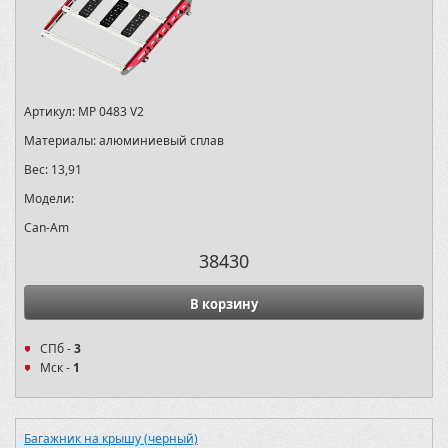
Артикул:
MP 0483 V2
Материалы:
алюминиевый сплав
Вес:
13,91
Модели:
Can-Am
38430
В корзину
СПб -
3
Мск -
1
Багажник на крышу (черный)