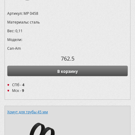
Артикул:
MP 0458
Материалы:
сталь
Вес:
0,11
Модели:
Can-Am
762.5
В корзину
СПб -
4
Мск -
9
Хомут для трубы 45 мм