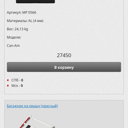
Артикул:
MP 0566
Материалы:
AL (4 мм)
Вес:
24,13 kg
Модели:
Can-Am
27450
В корзину
СПб -
0
Мск -
0
Багажник на крышу (красный)