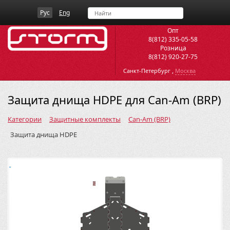
Рус
Eng
Опт
8(812) 335-05-58
Розница
8(812) 920-27-75
,
Санкт-Петербург
Москва
Защита днища HDPE для Can-Am (BRP)
Категории
Защитные комплекты
Can-Am (BRP)
Защита днища HDPE