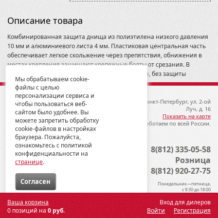
Описание товара
Комбинированная защита днища из полиэтилена низкого давления
10 мм и алюминиевого листа 4 мм. Пластиковая центральная часть
обеспечивает легкое скольжение через препятствия, обнижения в
местах крепления защищают крепежные болты от срезания. В
комплект поставки входит только защита днища, без защиты
Мы обрабатываем cookie-
рычагов.
файлы с целью
персонализации сервиса и
© 2012-2026 ГК Металлопродукция
192019, Санкт-Петербург, ул. 2-ой
чтобы пользоваться веб-
Луч, д. 16
сайтом было удобнее. Вы
Показать на карте
можете запретить обработку
Мы работаем по всей России.
cookie-файлов в настройках
браузера. Пожалуйста,
ознакомьтесь с политикой
Опт
8(812) 335-05-58
конфиденциальности на
Розница
странице
.
8(812) 920-27-75
Cогласен
Понедельник—пятница,
с 9:30 до 18:00
Ваша корзина
Вход для дилеров
0 позиций на
0 руб.
Войти
Регистрация