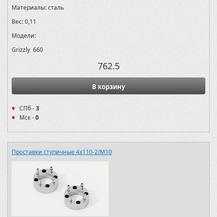
Материалы:
сталь
Вес:
0,11
Модели:
Grizzly 660
762.5
В корзину
СПб -
3
Мск -
0
Проставки ступичные 4х110-2/M10