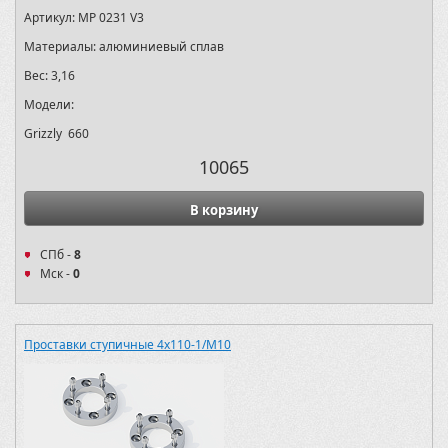
Артикул:
MP 0231 V3
Материалы:
алюминиевый сплав
Вес:
3,16
Модели:
Grizzly 660
10065
В корзину
СПб -
8
Мск -
0
Проставки ступичные 4х110-1/M10