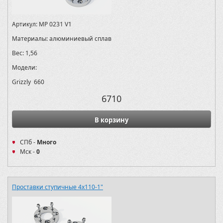
Артикул:
MP 0231 V1
Материалы:
алюминиевый сплав
Вес:
1,56
Модели:
Grizzly 660
6710
В корзину
СПб -
Много
Мск -
0
Проставки ступичные 4х110-1"