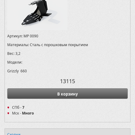
Артикул:
MP 0090
Материалы:
Сталь с порошковым покрытием
Вес:
3,2
Модели:
Grizzly 660
13115
В корзину
СПб -
7
Мск -
Много
Сходни