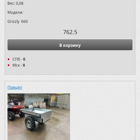
Вес:
0,08
Модели:
Grizzly 660
762.5
В корзину
СПб -
0
Мск -
0
Прицеп