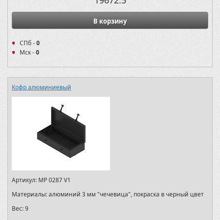
19672.5
В корзину
СПб -
0
Мск -
0
Кофр алюминиевый
Артикул:
MP 0287 V1
Материалы:
алюминий 3 мм "чечевица", покраска в черный цвет
Вес:
9