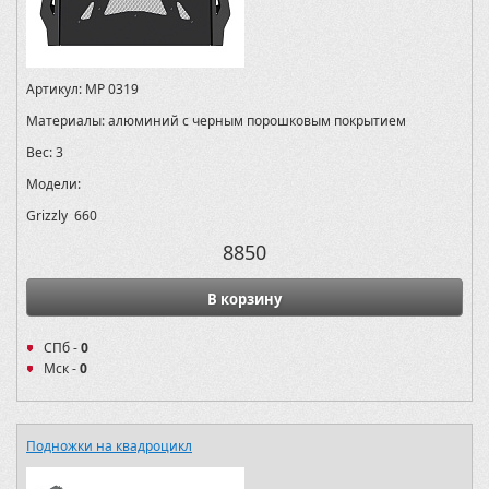
Артикул:
MP 0319
Материалы:
алюминий с черным порошковым покрытием
Вес:
3
Модели:
Grizzly 660
8850
В корзину
СПб -
0
Мск -
0
Подножки на квадроцикл