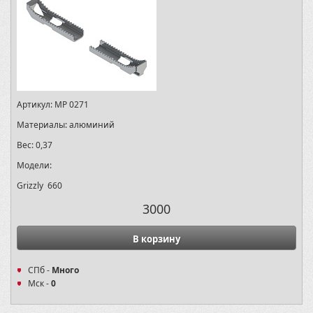
Артикул:
MP 0271
Материалы:
алюминий
Вес:
0,37
Модели:
Grizzly 660
3000
В корзину
СПб -
Много
Мск -
0