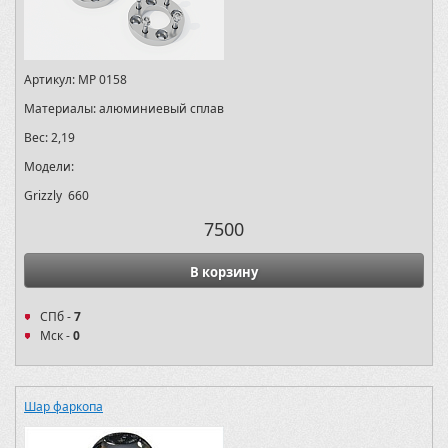
Артикул:
MP 0158
Материалы:
алюминиевый сплав
Вес:
2,19
Модели:
Grizzly 660
7500
В корзину
СПб -
7
Мск -
0
Шар фаркопа