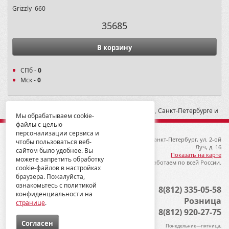
Grizzly 660
35685
В корзину
СПб -
0
Мск -
0
* -- Рекомендованная розничная цена в Москве, Санкт-Петербурге и
Мы обрабатываем cookie-
Екатеринбурге
файлы с целью
персонализации сервиса и
© 2012-2026 ГК Металлопродукция
192019, Санкт-Петербург, ул. 2-ой
чтобы пользоваться веб-
Луч, д. 16
сайтом было удобнее. Вы
Показать на карте
можете запретить обработку
Мы работаем по всей России.
cookie-файлов в настройках
браузера. Пожалуйста,
ознакомьтесь с политикой
Опт
8(812) 335-05-58
конфиденциальности на
Розница
странице
.
8(812) 920-27-75
Cогласен
Понедельник—пятница,