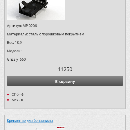
Артикул:
MP 0206
Материалы:
сталь с порошковым покрытием
Вес:
18,9
Модели:
Grizzly 660
11250
В корзину
СПб -
6
Мск -
0
Крепление для бензопилы