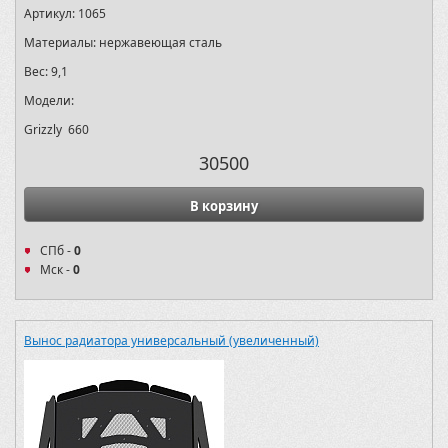
Артикул:
1065
Материалы:
нержавеющая сталь
Вес:
9,1
Модели:
Grizzly 660
30500
В корзину
СПб -
0
Мск -
0
Вынос радиатора универсальный (увеличенный)