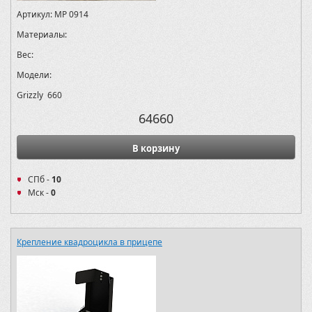
Артикул:
MP 0914
Материалы:
Вес:
Модели:
Grizzly 660
64660
В корзину
СПб -
10
Мск -
0
Крепление квадроцикла в прицепе