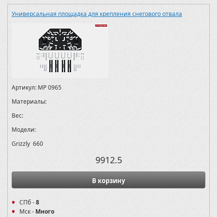
Универсальная площадка для крепления снегового отвала
Артикул:
MP 0965
Материалы:
Вес:
Модели:
Grizzly 660
9912.5
В корзину
СПб -
8
Мск -
Много