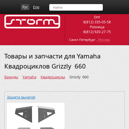
Рус
Eng
Опт
8(812) 335-05-58
Розница
8(812) 920-27-75
,
Санкт-Петербург
Москва
Товары и запчасти для Yamaha
Квадроциклов Grizzly 660
Бренды
Yamaha
Квадроциклы
Grizzly 660
Защита рычагов