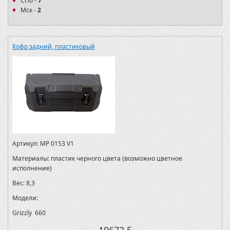
СПб -
7
Мск -
2
Кофр задний, пластиковый
Артикул:
MP 0153 V1
Материалы:
пластик черного цвета (возможно цветное
исполнение)
Вес:
8,3
Модели:
Grizzly 660