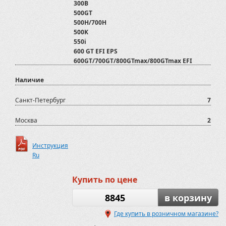
300B
500GT
500H/700H
500K
550i
600 GT EFI EPS
600GT/700GT/800GTmax/800GTmax EFI
700D
Наличие
800 D
800D
ADLY
Санкт-Петербург
7
ATV500
ATV500/700 2012-2020
Москва
2
ATV600U
ATV800
Инструкция
AX600
Ru
Assailant 800
Assailant 800
BLADE 1000 LTX EPS
Купить по цене
BLADE 1000 LTX EPS 2022-
BLADE 600 LTX EPS
8845
в корзину
BLADE 600 LTX EPS 2022-
Где купить в розничном магазине?
Baltmotors
Baltmotors-SMC Jumbo 700