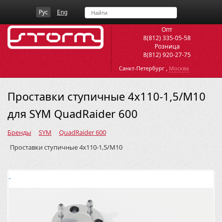
Рус
Eng
Опт
8(812) 335-05-58
Розница
8(812) 920-27-75
,
Санкт-Петербург
Москва
Проставки ступичные 4х110-1,5/M10
для SYM QuadRaider 600
Бренды
SYM
QuadRaider 600
Проставки ступичные 4х110-1,5/M10