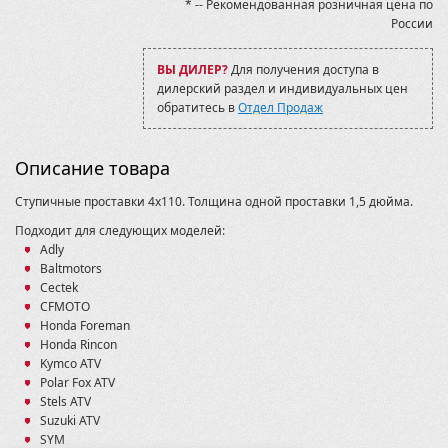
* -- Рекомендованная розничная цена по
Baltmotors-SMC Jumbo 700 MAX
России
Blade 1000 2017-2019
BruteForce KVF 750 2006-09
ВЫ ДИЛЕР?
Для получения доступа в
BruteForce KVF 750 2009-12
дилерский раздел и индивидуальных цен
CECTEK
обратитесь в
Отдел Продаж
CF500-2А
CF500-А
CFMOTO
Описание товара
CFORCE 400L (X4)
CFORCE 450S/520S
Ступичные проставки 4х110. Толщина одной проставки 1,5 дюйма.
CFORCE 600
CFORCE 600
Подходит для следующих моделей:
CFORCE 800/1000 (X8 H.O. EPS/X10 EPS)
Adly
Foreman (Rubicon) TRX500 2005-11
Baltmotors
GA300
Cectek
GUEPARD 850/800/650
CFMOTO
Gladiator 500/550
Honda Foreman
Grizzly 350
Honda Rincon
Grizzly 700 2016
Kymco ATV
Grizzly 700 2016-
Polar Fox ATV
Grizzly 450
Stels ATV
Grizzly 550/700
Suzuki ATV
Grizzly 660
SYM