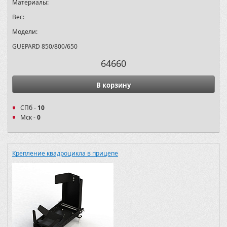
Материалы:
Вес:
Модели:
GUEPARD 850/800/650
64660
В корзину
СПб -
10
Мск -
0
Крепление квадроцикла в прицепе