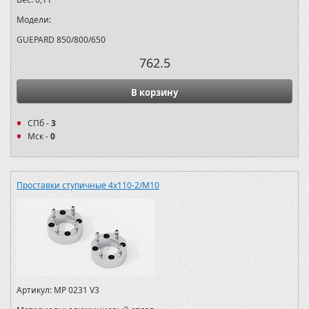
Модели:
GUEPARD 850/800/650
762.5
В корзину
СПб -
3
Мск -
0
Проставки ступичные 4х110-2/M10
Артикул:
MP 0231 V3