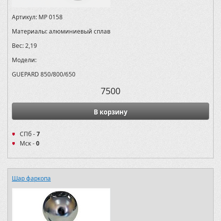
Артикул:
MP 0158
Материалы:
алюминиевый сплав
Вес:
2,19
Модели:
GUEPARD 850/800/650
7500
В корзину
СПб -
7
Мск -
0
Шар фаркопа