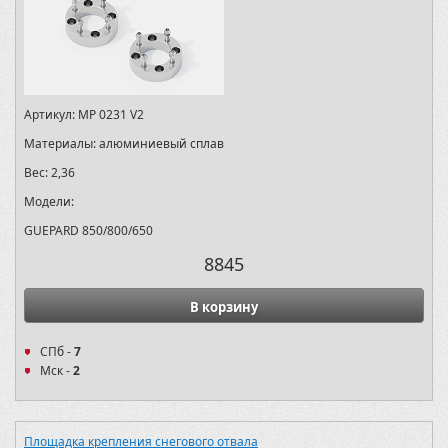
Артикул:
MP 0231 V2
Материалы:
алюминиевый сплав
Вес:
2,36
Модели:
GUEPARD 850/800/650
8845
В корзину
СПб -
7
Мск -
2
Площадка крепления снегового отвала