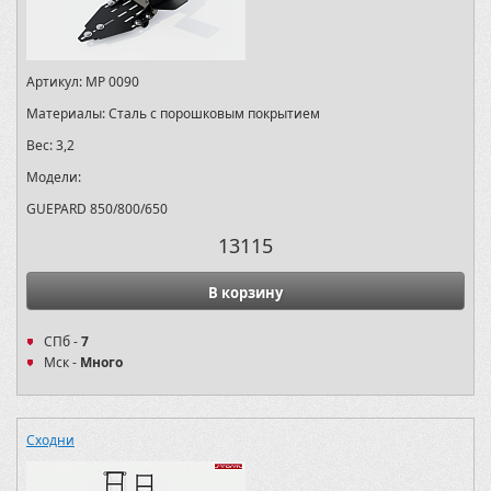
Артикул:
MP 0090
Материалы:
Сталь с порошковым покрытием
Вес:
3,2
Модели:
GUEPARD 850/800/650
13115
В корзину
СПб -
7
Мск -
Много
Сходни