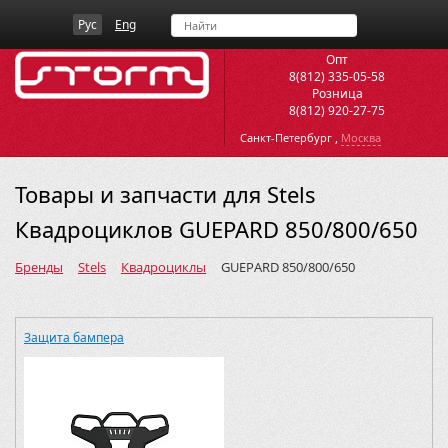
Рус
Eng
Опт
8(812) 335-05-58
Розница
8(812) 920-27-75
,
Санкт-Петербург
Москва
Товары и запчасти для Stels
Квадроциклов GUEPARD 850/800/650
Бренды
Stels
Квадроциклы
GUEPARD 850/800/650
Защита бампера