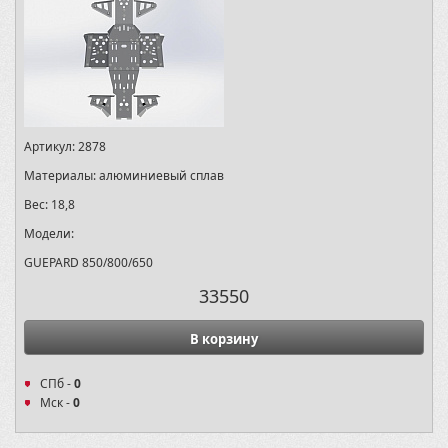
Артикул:
2878
Материалы:
алюминиевый сплав
Вес:
18,8
Модели:
GUEPARD 850/800/650
33550
В корзину
СПб -
0
Мск -
0