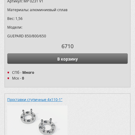
Артикул:
MP 0231 V1
Материалы:
алюминиевый сплав
Вес:
1,56
Модели:
GUEPARD 850/800/650
6710
В корзину
СПб -
Много
Мск -
0
Проставки ступичные 4х110-1"