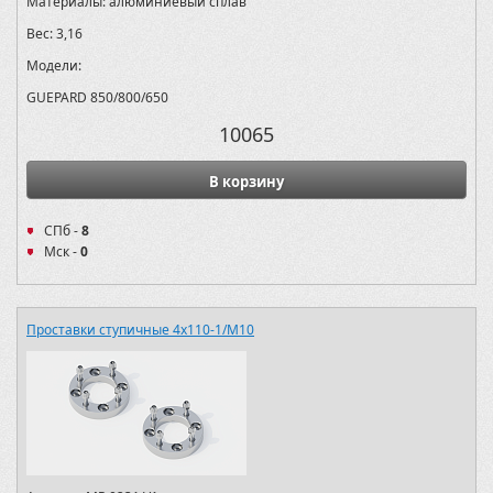
Материалы:
алюминиевый сплав
Вес:
3,16
Модели:
GUEPARD 850/800/650
10065
В корзину
СПб -
8
Мск -
0
Проставки ступичные 4х110-1/M10