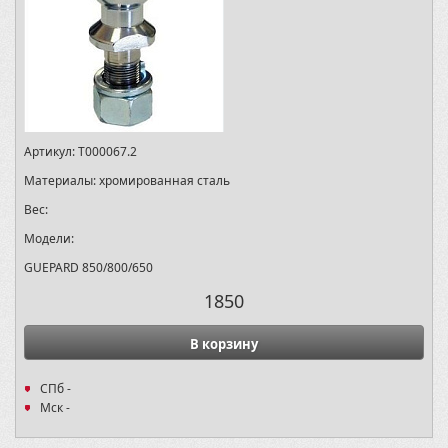
Артикул:
T000067.2
Материалы:
хромированная сталь
Вес:
Модели:
GUEPARD 850/800/650
1850
В корзину
СПб -
Мск -