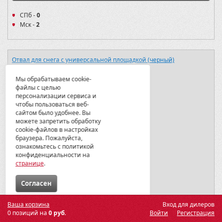
СПб -
0
Мск -
2
Отвал для снега с универсальной площадкой (черный)
Мы обрабатываем cookie-
файлы с целью
персонализации сервиса и
чтобы пользоваться веб-
сайтом было удобнее. Вы
можете запретить обработку
cookie-файлов в настройках
Артикул:
MP 1000 V2
браузера. Пожалуйста,
ознакомьтесь с политикой
Материалы:
сталь с порошковым покрытием
конфиденциальности на
странице
.
Вес:
41.74
Модели:
Cогласен
GUEPARD 850/800/650
Ваша корзина
Вход для дилеров
35685
0 позиций на
0 руб.
Войти
Регистрация