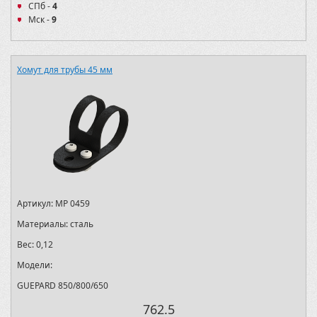
СПб -
4
Мск -
9
Хомут для трубы 45 мм
Артикул:
MP 0459
Материалы:
сталь
Вес:
0,12
Модели:
GUEPARD 850/800/650
762.5