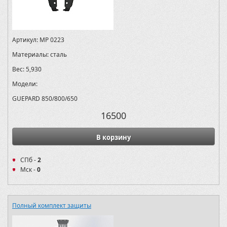
Артикул:
MP 0223
Материалы:
сталь
Вес:
5,930
Модели:
GUEPARD 850/800/650
16500
В корзину
СПб -
2
Мск -
0
Полный комплект защиты