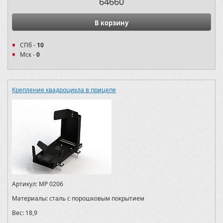
64660
В корзину
СПб -
10
Мск -
0
Крепление квадроцикла в прицепе
Артикул:
MP 0206
Материалы:
сталь с порошковым покрытием
Вес:
18,9