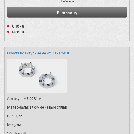
В корзину
СПб -
8
Мск -
0
Проставки ступичные 4х110-1/M10
Артикул:
MP 0231 V1
Материалы:
алюминиевый сплав
Вес:
1,56
Модели:
500H/700H