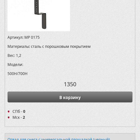
Артикул:
MP 0175
Материалы:
сталь с порошковым покрытием
Вес:
1,2
Модели:
500H/700H
1350
В корзину
СПб -
0
Мск -
2
Отвал для снега с универсальной площадкой (черный)