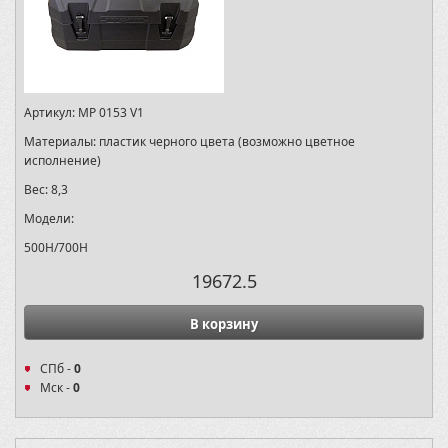
Артикул:
MP 0153 V1
Материалы:
пластик черного цвета (возможно цветное
исполнение)
Вес:
8,3
Модели:
500H/700H
19672.5
В корзину
СПб -
0
Мск -
0