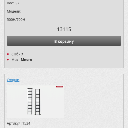
Вес:
3,2
Модели:
500H/700H
13115
В корзину
СПб -
7
Мск -
Много
Сходни
Артикул:
1534