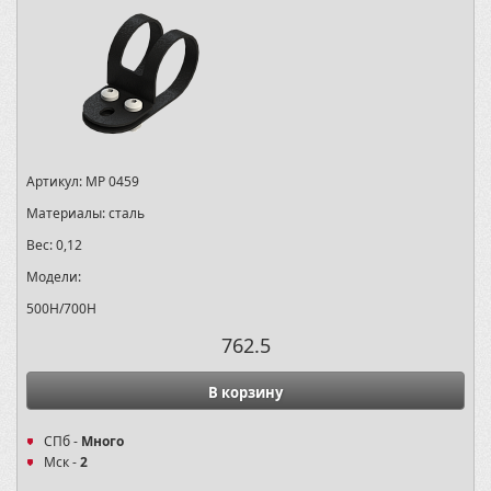
Артикул:
MP 0459
Материалы:
сталь
Вес:
0,12
Модели:
500H/700H
762.5
В корзину
СПб -
Много
Мск -
2