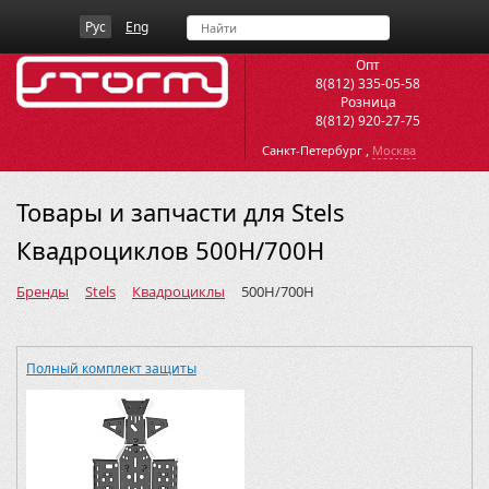
Рус
Eng
Опт
8(812) 335-05-58
Розница
8(812) 920-27-75
,
Санкт-Петербург
Москва
Товары и запчасти для Stels
Квадроциклов 500H/700H
Бренды
Stels
Квадроциклы
500H/700H
Полный комплект защиты