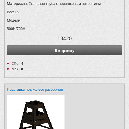
Материалы:
Стальная труба с порошковым покрытием
Вес:
15
Модели:
500H/700H
13420
В корзину
СПб -
4
Мск -
0
Подставка под колесо разборная