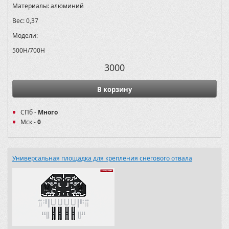
Материалы:
алюминий
Вес:
0,37
Модели:
500H/700H
3000
В корзину
СПб -
Много
Мск -
0
Универсальная площадка для крепления снегового отвала