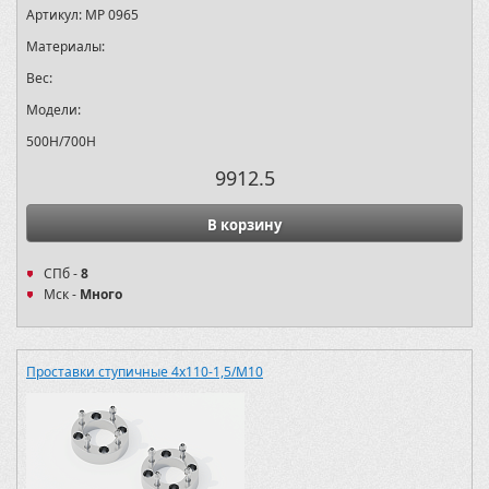
Артикул:
MP 0965
Материалы:
Вес:
Модели:
500H/700H
9912.5
В корзину
СПб -
8
Мск -
Много
Проставки ступичные 4х110-1,5/M10