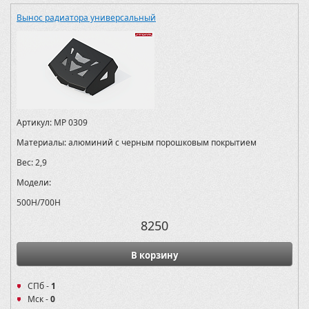
Вынос радиатора универсальный
Артикул:
MP 0309
Материалы:
алюминий с черным порошковым покрытием
Вес:
2,9
Модели:
500H/700H
8250
В корзину
СПб -
1
Мск -
0