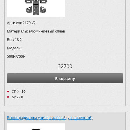
Артикул:
2179 V2
Материалы:
алюминиевый сплав
Вес:
18,2
Модели:
500H/700H
32700
В корзину
СПб -
10
Мск -
0
Вынос радиатора универсальный (увеличенный)