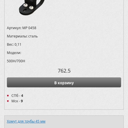
Артикул:
MP 0458
Материалы:
сталь
Вес:
0,11
Модели:
500H/700H
762.5
В корзину
СПб -
4
Мск -
9
Хомут для трубы 45 мм