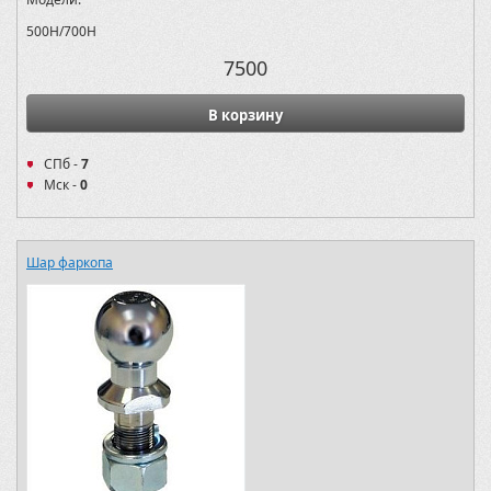
500H/700H
7500
В корзину
СПб -
7
Мск -
0
Шар фаркопа