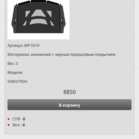
Артикул:
MP 0319
Материалы:
алюминий с черным порошковым покрытием
Вес:
3
Модели:
500H/700H
8850
В корзину
СПб -
0
Мск -
0