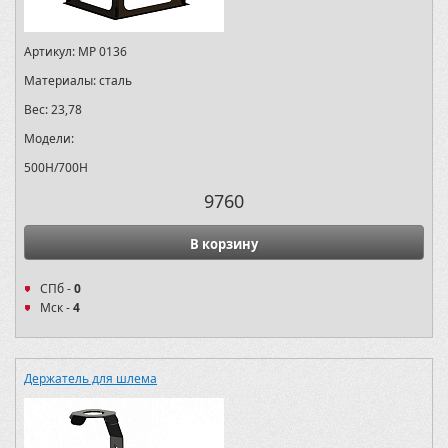
Артикул:
MP 0136
Материалы:
сталь
Вес:
23,78
Модели:
500H/700H
9760
В корзину
СПб -
0
Мск -
4
Держатель для шлема