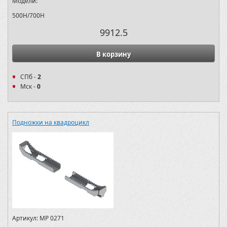
Модели:
500H/700H
9912.5
В корзину
СПб -
2
Мск -
0
Подножки на квадроцикл
Артикул:
MP 0271