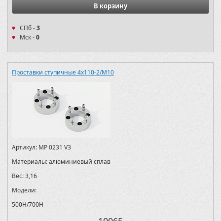
В корзину
СПб -
3
Мск -
0
Проставки ступичные 4х110-2/M10
Артикул:
MP 0231 V3
Материалы:
алюминиевый сплав
Вес:
3,16
Модели:
500H/700H
10065