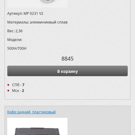
Артикул:
MP 0231 V2
Материалы:
алюминиевый сплав
Вес:
2,36
Модели:
500H/700H
8845
В корзину
СПб -
7
Мск -
2
Кофр задний, пластиковый