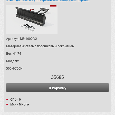
Артикул:
MP 1000 V2
Материалы:
сталь с порошковым покрытием
Вес:
41.74
Модели:
500H/700H
35685
В корзину
СПб -
0
Мск -
Много