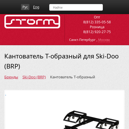
Рус
Eng
Опт
8(812) 335-05-58
Розница
8(812) 920-27-75
,
Санкт-Петербург
Москва
Кантователь Т-образный для Ski-Doo
(BRP)
Бренды
Ski-Doo (BRP)
Кантователь Т-образный