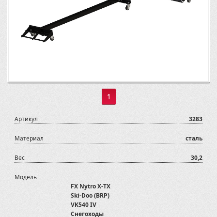
1
Артикул
3283
Материал
сталь
Вес
30,2
Модель
FX Nytro X-TX
Ski-Doo (BRP)
VK540 IV
Снегоходы