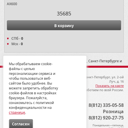
AX600
35685
В корзину
СПб -
0
Мск -
0
* -- Рекомендованная розничная цена в Москве, Санкт-Петербурге и
Мы обрабатываем cookie-
Екатеринбурге
файлы с целью
персонализации сервиса и
© 2012-2026 ГК Металлопродукция
192019, Санкт-Петербург, ул. 2-ой
чтобы пользоваться веб-
Луч, д. 16
сайтом было удобнее. Вы
Показать на карте
можете запретить обработку
Мы работаем по всей России.
cookie-файлов в настройках
браузера. Пожалуйста,
ознакомьтесь с политикой
Опт
8(812) 335-05-58
конфиденциальности на
Розница
странице
.
8(812) 920-27-75
Cогласен
Понедельник—пятница,