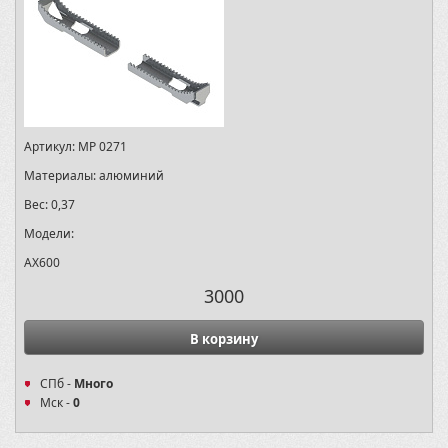
Артикул:
MP 0271
Материалы:
алюминий
Вес:
0,37
Модели:
AX600
3000
В корзину
СПб -
Много
Мск -
0