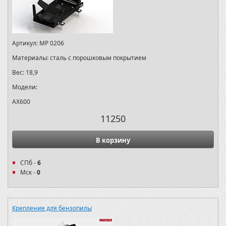
Артикул:
MP 0206
Материалы:
сталь с порошковым покрытием
Вес:
18,9
Модели:
AX600
11250
В корзину
СПб -
6
Мск -
0
Крепление для бензопилы