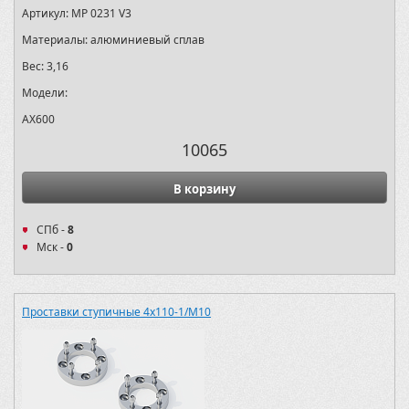
Артикул:
MP 0231 V3
Материалы:
алюминиевый сплав
Вес:
3,16
Модели:
AX600
10065
В корзину
СПб -
8
Мск -
0
Проставки ступичные 4х110-1/M10