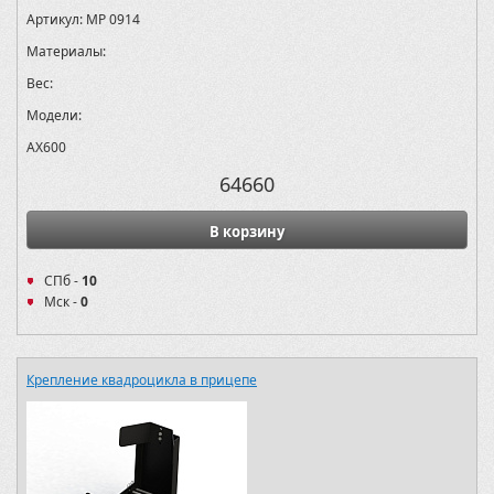
Артикул:
MP 0914
Материалы:
Вес:
Модели:
AX600
64660
В корзину
СПб -
10
Мск -
0
Крепление квадроцикла в прицепе