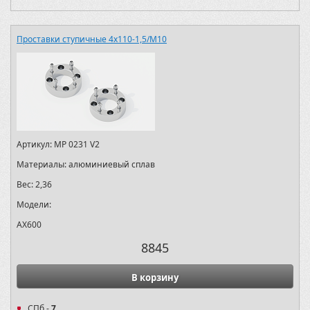
Проставки ступичные 4х110-1,5/M10
Артикул:
MP 0231 V2
Материалы:
алюминиевый сплав
Вес:
2,36
Модели:
AX600
8845
В корзину
СПб -
7