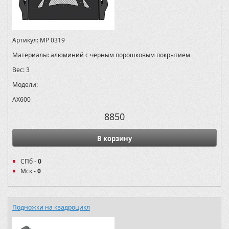
Артикул:
MP 0319
Материалы:
алюминий с черным порошковым покрытием
Вес:
3
Модели:
AX600
8850
В корзину
СПб -
0
Мск -
0
Подножки на квадроцикл