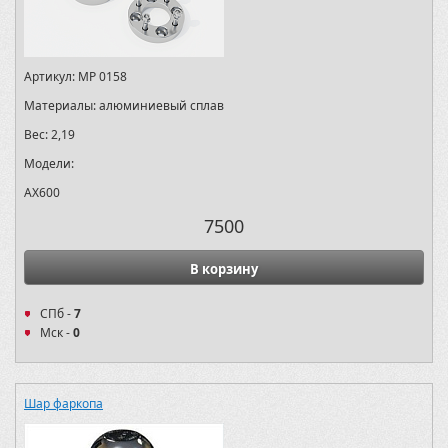
Артикул:
MP 0158
Материалы:
алюминиевый сплав
Вес:
2,19
Модели:
AX600
7500
В корзину
СПб -
7
Мск -
0
Шар фаркопа