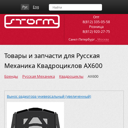
Рус
Eng
Опт
8(812) 335-05-58
Розница
8(812) 920-27-75
,
Санкт-Петербург
Москва
Товары и запчасти для Русская
Механика Квадроциклов AX600
Бренды
Русская Механика
Квадроциклы
AX600
Вынос радиатора универсальный (увеличенный)