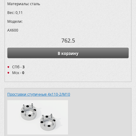
Материалы:
сталь
Вес:
0,11
Модели:
AX600
762.5
В корзину
СПб -
3
Мск -
0
Проставки ступичные 4х110-2/M10