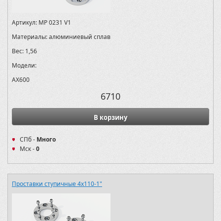
Артикул:
MP 0231 V1
Материалы:
алюминиевый сплав
Вес:
1,56
Модели:
AX600
6710
В корзину
СПб -
Много
Мск -
0
Проставки ступичные 4х110-1"