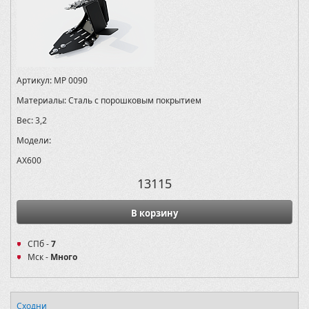
Артикул:
MP 0090
Материалы:
Сталь с порошковым покрытием
Вес:
3,2
Модели:
AX600
13115
В корзину
СПб -
7
Мск -
Много
Сходни