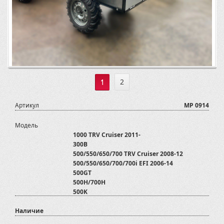
1
2
Артикул
MP 0914
Модель
1000 TRV Cruiser 2011-
300B
500/550/650/700 TRV Cruiser 2008-12
500/550/650/700/700i EFI 2006-14
500GT
500H/700H
500K
550i
Наличие
600 GT EFI EPS
600GT/700GT/800GTmax/800GTmax EFI