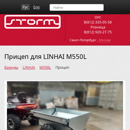
Рус
Eng
Опт
8(812) 335-05-58
Розница
8(812) 920-27-75
,
Санкт-Петербург
Москва
Прицеп для LINHAI M550L
Бренды
LINHAI
M550L
Прицеп