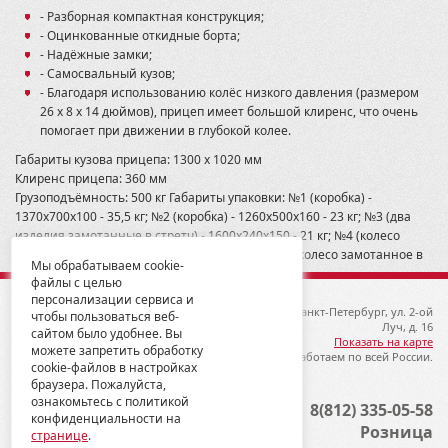
CFORCE 600
- Разборная компактная конструкция;
CFORCE 600
- Оцинкованные откидные борта;
CFORCE 800/1000 (X8 H.O. EPS/X10 EPS)
- Надёжные замки;
Commander 1000 2015-
- Самосвальный кузов;
Commander 800/1000 2011-2014
- Благодаря использованию колёс низкого давления (размером
Commander Max 1000 2015-
26 х 8 х 14 дюймов), прицеп имеет большой клиренс, что очень
Foreman (Rubicon) TRX500 2005-11
помогает при движении в глубокой колее.
GA300
GUEPARD 850/800/650
Габариты кузова прицепа: 1300 х 1020 мм
General 1000
Клиренс прицепа: 360 мм
Gladiator 500/550
Грузоподъёмность: 500 кг Габариты упаковки: №1 (коробка) -
Grizzly 350
1370х700х100 - 35,5 кг; №2 (коробка) - 1260х500х160 - 23 кг; №3 (два
Grizzly 700 2016
изделия замотанные в стретч) - 1600х240х150 - 21 кг; №4 (колесо
Grizzly 700 2016-
замотанное в стретч) - 680х680х200 - 17 кг; №5 (колесо замотанное в
Мы обрабатываем cookie-
Grizzly 450
стретч) - 680х680х200 - 17 кг. Общ вес: 113,5 кг
файлы с целью
Grizzly 550/700
персонализации сервиса и
Grizzly 660
© 2012-2026 ГК Металлопродукция
192019, Санкт-Петербург, ул. 2-ой
чтобы пользоваться веб-
Jumbo 700 MBX
Луч, д. 16
сайтом было удобнее. Вы
KVF 750 2012-
Показать на карте
можете запретить обработку
Мы работаем по всей России.
Kingquad 750
cookie-файлов в настройках
Kingquad 750 2006-2018
браузера. Пожалуйста,
Kodiak
ознакомьтесь с политикой
Опт
8(812) 335-05-58
конфиденциальности на
LEOPARD YL 650/600
Розница
странице
.
LEOPARD YS 650/600/500