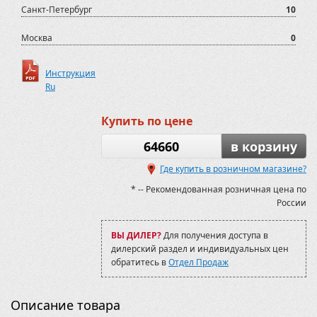
700 XR Limited 2015-
Санкт-Петербург
10
700D
800 D
Москва
0
800D
ATV500
Инструкция
ATV500/700 2012-2020
Ru
ATV800
AX600
Assailant 800
Купить по цене
Assailant 800
BLADE 1000 LTX EPS
64660
в корзину
BLADE 1000 LTX EPS 2022-
Где купить в розничном магазине?
BLADE 600 LTX EPS
BLADE 600 LTX EPS 2022-
* -- Рекомендованная розничная цена по
Baltmotors-SMC Jumbo 700
России
Baltmotors-SMC Jumbo 700 MAX
Blade 1000 2017-2019
ВЫ ДИЛЕР?
Для получения доступа в
BruteForce KVF 750 2006-09
дилерский раздел и индивидуальных цен
BruteForce KVF 750 2009-12
обратитесь в
Отдел Продаж
CF500-2А
CF500-А
CFORCE 400L (X4)
Описание товара
CFORCE 450S/520S