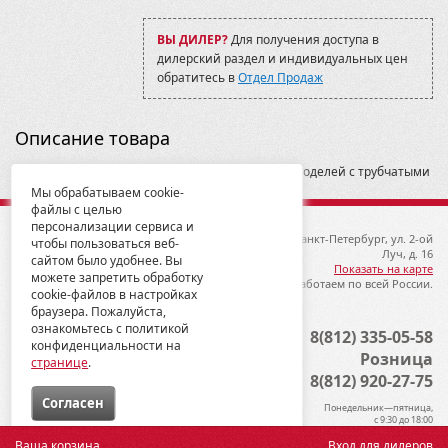
Baltmotors-SMC Jumbo 700
Baltmotors-SMC Jumbo 700 MAX
ВЫ ДИЛЕР?
Для получения доступа в
Blade 1000 2017-2019
дилерский раздел и индивидуальных цен
BruteForce KVF 750 2006-09
обратитесь в
Отдел Продаж
BruteForce KVF 750 2009-12
CECTEK
CF500-2А
Описание товара
CF500-А
CFMOTO
Универсальное крепление. Подходит для всех моделей с трубчатыми
CFORCE 400L (X4)
багажными площадками.
Мы обрабатываем cookie-
CFORCE 450S/520S
файлы с целью
CFORCE 600
персонализации сервиса и
CFORCE 600
© 2012-2026 ГК Металлопродукция
192019, Санкт-Петербург, ул. 2-ой
чтобы пользоваться веб-
CFORCE 800/1000 (X8 H.O. EPS/X10 EPS)
Луч, д. 16
сайтом было удобнее. Вы
Can-Am (BRP)
Показать на карте
можете запретить обработку
Мы работаем по всей России.
Commander 1000 2015-
cookie-файлов в настройках
Commander 800/1000 2011-2014
браузера. Пожалуйста,
Commander Max 1000 2015-
ознакомьтесь с политикой
Опт
8(812) 335-05-58
конфиденциальности на
Foreman (Rubicon) TRX500 2005-11
Розница
странице
.
GUEPARD 850/800/650
8(812) 920-27-75
General 1000
Cогласен
Gladiator 500/550
Понедельник—пятница,
Grizzly 350
с 9:30 до 18:00
Grizzly 700 2016
Ваша корзина
Вход для дилеров