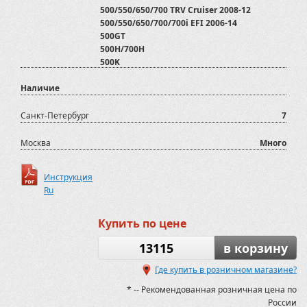
500/550/650/700 TRV Cruiser 2008-12
500/550/650/700/700i EFI 2006-14
500GT
500H/700H
500K
550i
Наличие
600 GT EFI EPS
600GT/700GT/800GTmax/800GTmax EFI
700 XR Limited 2015-
Санкт-Петербург
7
700D
800 D
Москва
Много
800D
ADLY
Инструкция
ATV/SSV
Ru
ATV500
ATV500/700 2012-2020
ATV600U
Купить по цене
ATV800
AX600
13115
в корзину
Arctic Cat
Где купить в розничном магазине?
Assailant 800
Assailant 800
* -- Рекомендованная розничная цена по
Baltmotors
России