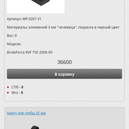
Артикул:
MP 0287 V1
Материалы:
алюминий 3 мм "чечевица", покраска в черный цвет
Вес:
9
Модели:
BruteForce KVF 750 2006-09
36600
В корзину
СПб -
0
Мск -
0
Хомут для трубы 32 мм