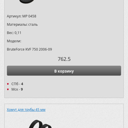
Артикул:
MP 0458
Материалы:
сталь
Вес:
0,11
Модели:
BruteForce KVF 750 2006-09
762.5
В корзину
СПб -
4
Мск -
9
Хомут для трубы 45 мм