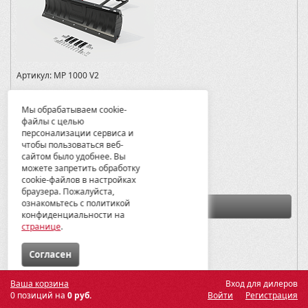
Артикул:
MP 1000 V2
Материалы:
сталь с порошковым покрытием
Мы обрабатываем cookie-
Вес:
41.74
файлы с целью
персонализации сервиса и
Модели:
чтобы пользоваться веб-
BruteForce KVF 750 2006-09
сайтом было удобнее. Вы
можете запретить обработку
35685
cookie-файлов в настройках
браузера. Пожалуйста,
ознакомьтесь с политикой
В корзину
конфиденциальности на
странице
.
СПб -
0
Мск -
Много
Cогласен
Ваша корзина
Вход для дилеров
0 позиций на
0 руб.
Войти
Регистрация
Отвал для снега с универсальной площадкой (красный)