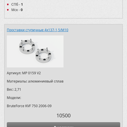
СПб -
1
Мск -
0
Проставки ступичные 4х137-1,5/M10
Артикул:
MP 0159 V2
Материалы:
алюминиевый сплав
Вес:
2,71
Модели:
BruteForce KVF 750 2006-09
10500