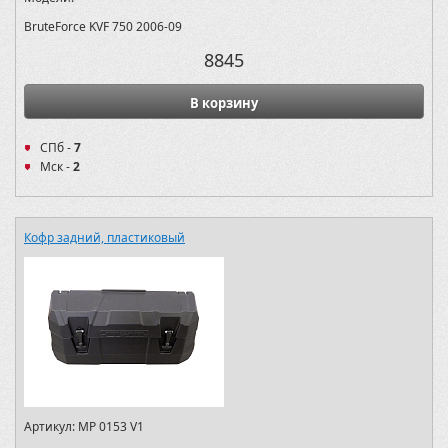
BruteForce KVF 750 2006-09
8845
В корзину
СПб -
7
Мск -
2
Кофр задний, пластиковый
Артикул:
MP 0153 V1