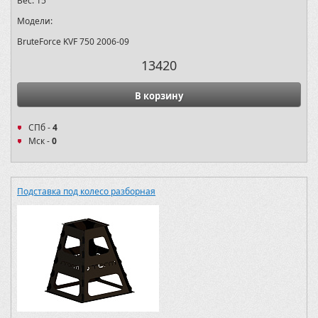
Вес:
15
Модели:
BruteForce KVF 750 2006-09
13420
В корзину
СПб -
4
Мск -
0
Подставка под колесо разборная