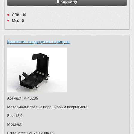
В корзину
СПб -
10
Мск -
0
Крепление квадроцикла в прицепе
Артикул:
MP 0206
Материалы:
сталь с порошковым покрытием
Вес:
18,9
Модели:
BruteForce KVF 750 2006-09