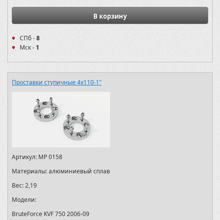
В корзину
СПб -
8
Мск -
1
Проставки ступичные 4х110-1"
Артикул:
MP 0158
Материалы:
алюминиевый сплав
Вес:
2,19
Модели:
BruteForce KVF 750 2006-09