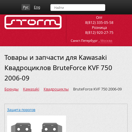
Рус
Eng
Опт
8(812) 335-05-58
Розница
8(812) 920-27-75
,
Санкт-Петербург
Москва
Товары и запчасти для Kawasaki
Квадроциклов BruteForce KVF 750
2006-09
Бренды
Kawasaki
Квадроциклы
BruteForce KVF 750 2006-09
Защита порогов