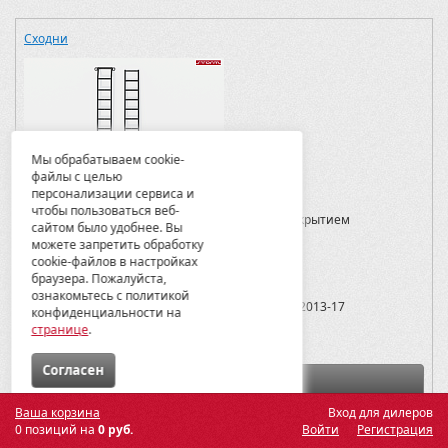
Сходни
Мы обрабатываем cookie-
файлы с целью
Артикул:
1534
персонализации сервиса и
чтобы пользоваться веб-
Материалы:
Стальная труба с порошковым покрытием
сайтом было удобнее. Вы
можете запретить обработку
Вес:
15
cookie-файлов в настройках
Модели:
браузера. Пожалуйста,
ознакомьтесь с политикой
Outlander G2 Max 500/650/800/1000/1000X-MR, 2013-17
конфиденциальности на
странице
.
13420
Cогласен
В корзину
Ваша корзина
Вход для дилеров
СПб -
4
0 позиций на
0 руб.
Войти
Регистрация
Мск -
0