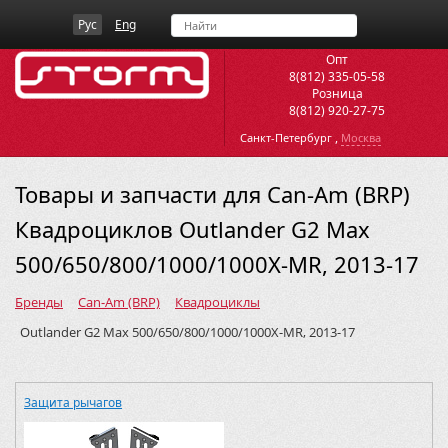
Рус
Eng
Опт
8(812) 335-05-58
Розница
8(812) 920-27-75
,
Санкт-Петербург
Москва
Товары и запчасти для Can-Am (BRP)
Квадроциклов Outlander G2 Max
500/650/800/1000/1000X-MR, 2013-17
Бренды
Can-Am (BRP)
Квадроциклы
Outlander G2 Max 500/650/800/1000/1000X-MR, 2013-17
Защита рычагов