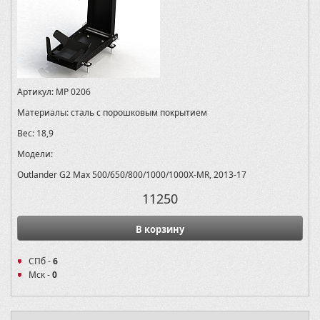
Артикул:
MP 0206
Материалы:
сталь с порошковым покрытием
Вес:
18,9
Модели:
Outlander G2 Max 500/650/800/1000/1000X-MR, 2013-17
11250
В корзину
СПб -
6
Мск -
0