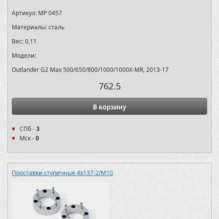
Артикул:
MP 0457
Материалы:
сталь
Вес:
0,11
Модели:
Outlander G2 Max 500/650/800/1000/1000X-MR, 2013-17
762.5
В корзину
СПб -
3
Мск -
0
Проставки ступичные 4х137-2/M10