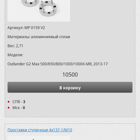
Артикул:
MP 0159 V2
Материалы:
алюминиевый сплав
Вес:
2,71
Модели:
Outlander G2 Max 500/650/800/1000/1000X-MR, 2013-17
10500
В корзину
СПб -
3
Мск -
0
Проставки ступичные 4х137-1/M10