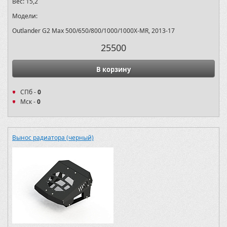
Вес:
15,2
Модели:
Outlander G2 Max 500/650/800/1000/1000X-MR, 2013-17
25500
В корзину
СПб -
0
Мск -
0
Вынос радиатора (черный)