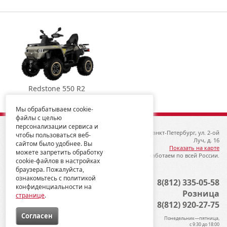
Redstone 550 R2
Мы обрабатываем cookie-
файлы с целью
персонализации сервиса и
© 2012-2026 ГК Металлопродукция
192019, Санкт-Петербург, ул. 2-ой
чтобы пользоваться веб-
Луч, д. 16
сайтом было удобнее. Вы
Показать на карте
можете запретить обработку
Мы работаем по всей России.
cookie-файлов в настройках
браузера. Пожалуйста,
ознакомьтесь с политикой
Опт
8(812) 335-05-58
конфиденциальности на
Розница
странице
.
8(812) 920-27-75
Cогласен
Понедельник—пятница,
с 9:30 до 18:00