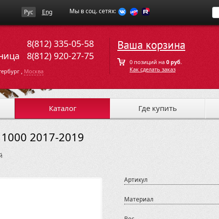
Мы в соц. сетях:
Рус
Eng
8(812) 335-05-58
Ваша корзина
ница
8(812) 920-27-75
0 позиций на
0 руб.
Как сделать заказ
,
тербург
Москва
Каталог
Где купить
 1000 2017-2019
й
Артикул
Материал
Вес