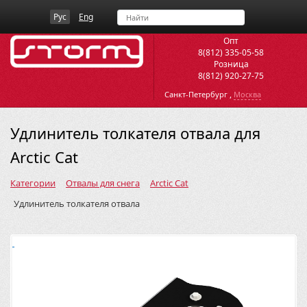
Рус
Eng
Опт
8(812) 335-05-58
Розница
8(812) 920-27-75
,
Санкт-Петербург
Москва
Удлинитель толкателя отвала для
Arctic Cat
Категории
Отвалы для снега
Arctic Cat
Удлинитель толкателя отвала