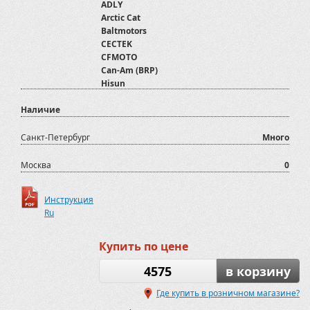
ADLY
Arctic Cat
Baltmotors
CECTEK
CFMOTO
Can-Am (BRP)
Hisun
Honda
Наличие
Kawasaki
Kymco
Polaris
Санкт-Петербург
Много
SYM
Stels
Москва
0
Suzuki
TGB
Инструкция
Yamaha
Ru
Отвалы для снега
Русская Механика
Купить по цене
4575
в корзину
Где купить в розничном магазине?