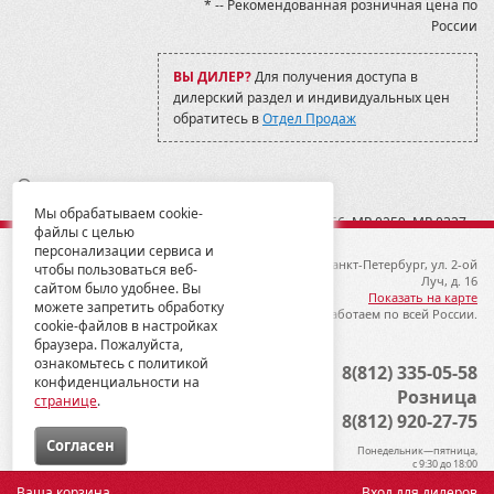
* -- Рекомендованная розничная цена по
России
ВЫ ДИЛЕР?
Для получения доступа в
дилерский раздел и индивидуальных цен
обратитесь в
Отдел Продаж
Описание товара
Мы обрабатываем cookie-
Удлинитель МP 0263 для отвала МP 0260, MP 0266, MP 0259, MP 0327
файлы с целью
персонализации сервиса и
© 2012-2026 ГК Металлопродукция
192019, Санкт-Петербург, ул. 2-ой
чтобы пользоваться веб-
Луч, д. 16
сайтом было удобнее. Вы
Показать на карте
можете запретить обработку
Мы работаем по всей России.
cookie-файлов в настройках
браузера. Пожалуйста,
ознакомьтесь с политикой
Опт
8(812) 335-05-58
конфиденциальности на
Розница
странице
.
8(812) 920-27-75
Cогласен
Понедельник—пятница,
с 9:30 до 18:00
Ваша корзина
Вход для дилеров