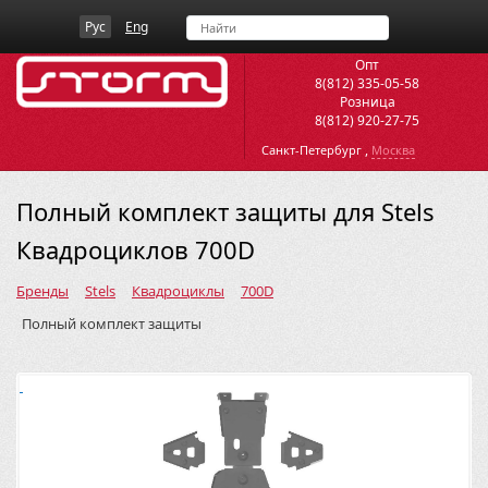
Рус
Eng
Опт
8(812) 335-05-58
Розница
8(812) 920-27-75
,
Санкт-Петербург
Москва
Полный комплект защиты для Stels
Квадроциклов 700D
Бренды
Stels
Квадроциклы
700D
Полный комплект защиты