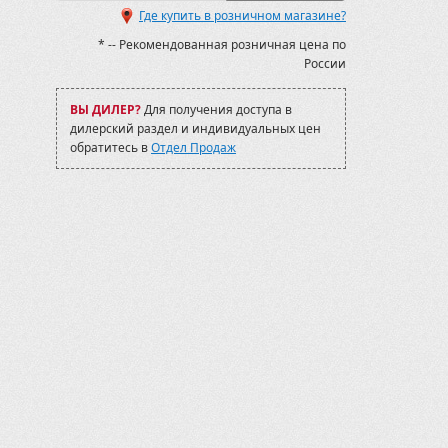
Где купить в розничном магазине?
0
* -- Рекомендованная розничная цена по
0
России
SMC Jumbo 700
SMC Jumbo 700 MAX
017-2019
ВЫ ДИЛЕР?
Для получения доступа в
VF 750 2006-09
дилерский раздел и индивидуальных цен
VF 750 2009-12
обратитесь в
Отдел Продаж
 (X4)
/520S
000 (X8 H.O. EPS/X10 EPS)
000 2015-
00/1000 2011-2014
ax 1000 2015-
bicon) TRX500 2005-11
/800/650
0/550