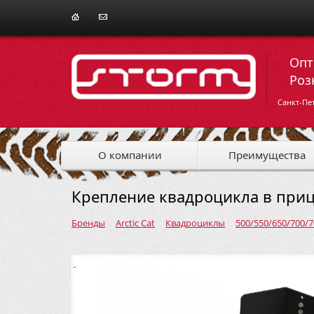
Опт
Роз
Санкт-Пе
О компании
Преимущества
Крепление квадроцикла в прице
Бренды
Arctic Cat
Квадроциклы
500/550/650/700/70