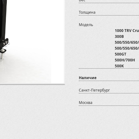
Толщина
Модель
1000 TRV Cru
300B
500/550/650/
500/550/650/
500GT
500H/700H
500K
550i
Наличие
600 GT EFI E
600GT/700G
700 XR Limit
Санкт-Петербург
700D
800 D
Москва
800D
ATV/SSV
ATV500
ATV500/700 
ATV600U
ATV800