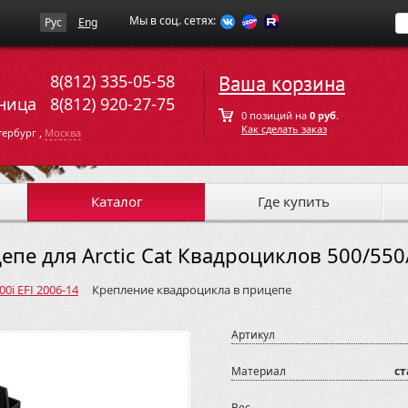
Мы в соц. сетях:
Рус
Eng
8(812) 335-05-58
Ваша корзина
ница
8(812) 920-27-75
0 позиций на
0 руб.
Как сделать заказ
,
тербург
Москва
Каталог
Где купить
пе для Arctic Cat Квадроциклов 500/550/
0i EFI 2006-14
Крепление квадроцикла в прицепе
Артикул
Материал
ст
Вес