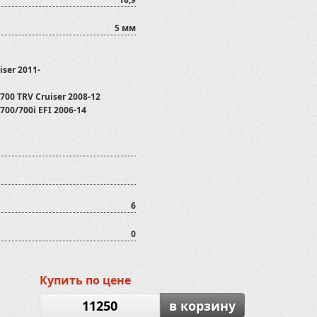
5 мм
iser 2011-
700 TRV Cruiser 2008-12
700/700i EFI 2006-14
PS
T/800GTmax/800GTmax EFI
ed 2015-
6
0
Купить по цене
2012-2020
11250
в корзину