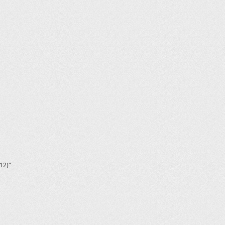
AX600
Assailant 80
Assailant 80
Baltmotors-
Baltmotors-
Blade 1000 2
BruteForce K
BruteForce K
CF500-2А
CF500-А
CFORCE 400L
CFORCE 450S
CFORCE 600
CFORCE 600
CFORCE 800/1
Commander 1
Commander 8
12)"
Commander M
Foreman (Ru
GUEPARD 850
General 1000
Gladiator 50
Grizzly 350