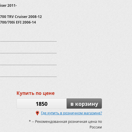
iser 2011-
700 TRV Cruiser 2008-12
700/700i EFI 2006-14
PS
T/800GTmax/800GTmax EFI
ed 2015-
2012-2020
Купить по цене
1850
в корзину
0
Где купить в розничном магазине?
0
* -- Рекомендованная розничная цена по
SMC Jumbo 700
России
SMC Jumbo 700 MAX