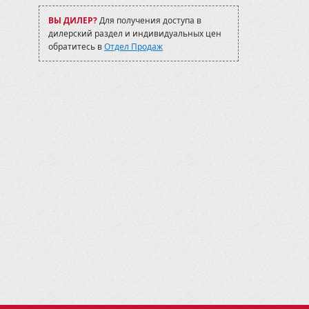
017-2019
VF 750 2006-09
ВЫ ДИЛЕР?
Для получения доступа в
VF 750 2009-12
дилерский раздел и индивидуальных цен
обратитесь в
Отдел Продаж
 (X4)
/520S
000 (X8 H.O. EPS/X10 EPS)
000 2015-
00/1000 2011-2014
ax 1000 2015-
bicon) TRX500 2005-11
/800/650
0/550
016
016-
700
MBX