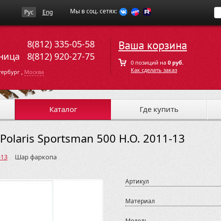
Мы в соц. сетях:
Рус
Eng
8(812) 335-05-58
Ваша корзина
ница
8(812) 920-27-75
0 позиций на
0 руб.
Как сделать заказ
,
тербург
Москва
Каталог
Где купить
olaris Sportsman 500 H.O. 2011-13
-13
Шар фаркопа
Артикул
Материал
Модель