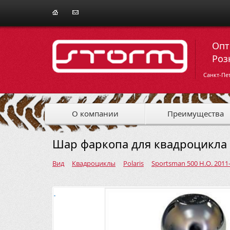
Опт
Роз
Санкт-Пе
О компании
Преимущества
Шар фаркопа для квадроцикла P
Вид
Квадроциклы
Polaris
Sportsman 500 H.O. 2011