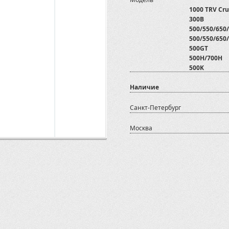
1000 TRV Cru
300B
500/550/650/
500/550/650/
500GT
500H/700H
500K
550i
Наличие
600 GT EFI E
600GT/700G
700 XR Limit
Санкт-Петербург
700D
800 D
Москва
800D
ATV500
ATV500/700 
ATV600U
ATV800
AX600
Assailant 80
Assailant 80
Baltmotors-
Baltmotors-