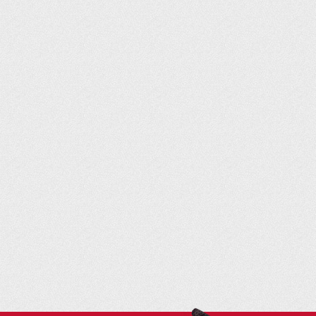
Blade 1000 2
BruteForce K
BruteForce K
CF500-2А
CF500-А
CFORCE 400L
CFORCE 450S
CFORCE 600
CFORCE 600
CFORCE 800/1
Commander 1
Commander 8
Commander M
Foreman (Ru
GUEPARD 850
General 1000
Gladiator 50
Grizzly 350
Grizzly 700 2
Grizzly 700 2
Grizzly 450
Grizzly 550/
Grizzly 660
Jumbo 700 