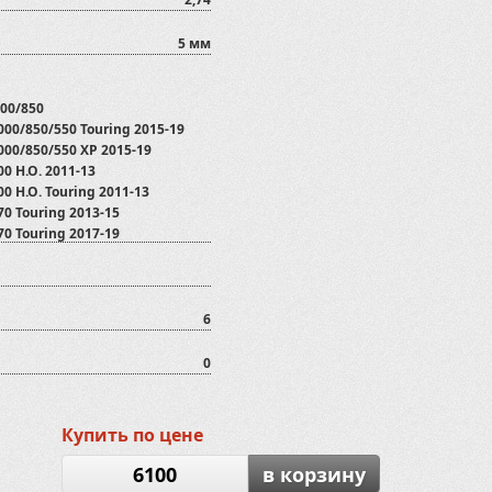
5 мм
000/850
00/850/550 Touring 2015-19
000/850/550 XP 2015-19
0 H.O. 2011-13
0 H.O. Touring 2011-13
0 Touring 2013-15
0 Touring 2017-19
00 2011-14
0 6х6 Big Boss
0/550 Touring 2011-15
50/550 XP 2011-15
6
0
Купить по цене
6100
в корзину