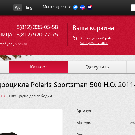
Мы в соц. сетях:
Рус
Eng
8(812) 335-05-58
Ваша корзина
ница
8(812) 920-27-75
0 позиций на
0 руб.
Как сделать заказ
,
тербург
Москва
Каталог
Где купить
роцикла Polaris Sportsman 500 H.O. 2011
-13
Площадка для лебедки
Артикул
Материал
ст
Вес