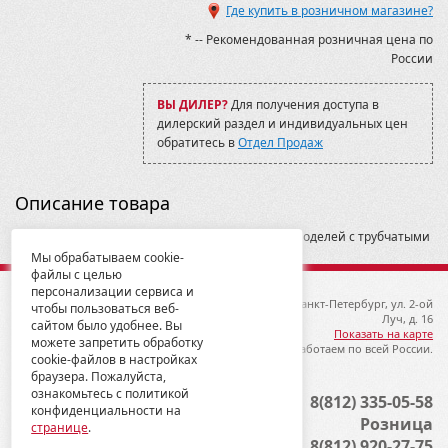
Где купить в розничном магазине?
Assailant 800
Assailant 800
* -- Рекомендованная розничная цена по
Baltmotors
России
Baltmotors-SMC Jumbo 700
Baltmotors-SMC Jumbo 700 MAX
ВЫ ДИЛЕР?
Для получения доступа в
Blade 1000 2017-2019
дилерский раздел и индивидуальных цен
BruteForce KVF 750 2006-09
обратитесь в
Отдел Продаж
BruteForce KVF 750 2009-12
CECTEK
CF500-2А
Описание товара
CF500-А
CFMOTO
Универсальное крепление. Подходит для всех моделей с трубчатыми
CFORCE 400L (X4)
багажными площадками.
Мы обрабатываем cookie-
CFORCE 450S/520S
файлы с целью
CFORCE 600
персонализации сервиса и
CFORCE 600
© 2012-2026 ГК Металлопродукция
192019, Санкт-Петербург, ул. 2-ой
чтобы пользоваться веб-
CFORCE 800/1000 (X8 H.O. EPS/X10 EPS)
Луч, д. 16
сайтом было удобнее. Вы
Can-Am (BRP)
Показать на карте
можете запретить обработку
Мы работаем по всей России.
Commander 1000 2015-
cookie-файлов в настройках
Commander 800/1000 2011-2014
браузера. Пожалуйста,
Commander Max 1000 2015-
ознакомьтесь с политикой
Опт
8(812) 335-05-58
конфиденциальности на
Foreman (Rubicon) TRX500 2005-11
Розница
странице
.
GUEPARD 850/800/650
8(812) 920-27-75