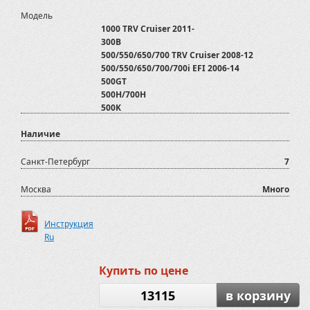
Модель
1000 TRV Cruiser 2011-
300B
500/550/650/700 TRV Cruiser 2008-12
500/550/650/700/700i EFI 2006-14
500GT
500H/700H
500K
550i
Наличие
600 GT EFI EPS
600GT/700GT/800GTmax/800GTmax EFI
700 XR Limited 2015-
Санкт-Петербург
7
700D
800 D
Москва
Много
800D
ADLY
Инструкция
ATV/SSV
Ru
ATV500
ATV500/700 2012-2020
ATV600U
Купить по цене
ATV800
AX600
13115
в корзину
Arctic Cat