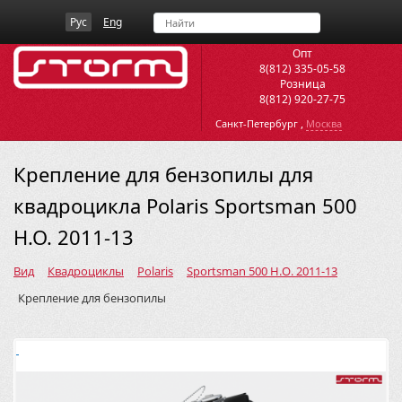
Рус
Eng
Опт
8(812) 335-05-58
Розница
8(812) 920-27-75
,
Санкт-Петербург
Москва
Крепление для бензопилы для
квадроцикла Polaris Sportsman 500
H.O. 2011-13
Вид
Квадроциклы
Polaris
Sportsman 500 H.O. 2011-13
Крепление для бензопилы