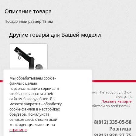
CFORCE 400L (X4)
CFORCE 450S/520S
Описание товара
CFORCE 600
CFORCE 600
Посадочный размер 18 мм
CFORCE 800/1000 (X8 H.O. EPS/X10 EPS)
Commander 1000 2015-
Другие товары для Вашей модели
Commander 800/1000 2011-2014
Commander Max 1000 2015-
Foreman (Rubicon) TRX500 2005-11
GUEPARD 850/800/650
General 1000
Gladiator 500/550
Grizzly 350
Мы обрабатываем cookie-
Grizzly 700 2016
файлы с целью
Grizzly 700 2016-
персонализации сервиса и
Grizzly 450
© 2012-2026 ГК Металлопродукция
192019, Санкт-Петербург, ул. 2-ой
чтобы пользоваться веб-
Grizzly 550/700
Луч, д. 16
сайтом было удобнее. Вы
Grizzly 660
Показать на карте
можете запретить обработку
Мы работаем по всей России.
Jumbo 700 MBX
cookie-файлов в настройках
KVF 750 2012-
браузера. Пожалуйста,
Kingquad 750
ознакомьтесь с политикой
Опт
8(812) 335-05-58
Kingquad 750 2006-2018
конфиденциальности на
Розница
странице
.
Kodiak
8(812) 920-27-75
LEOPARD YL 650/600