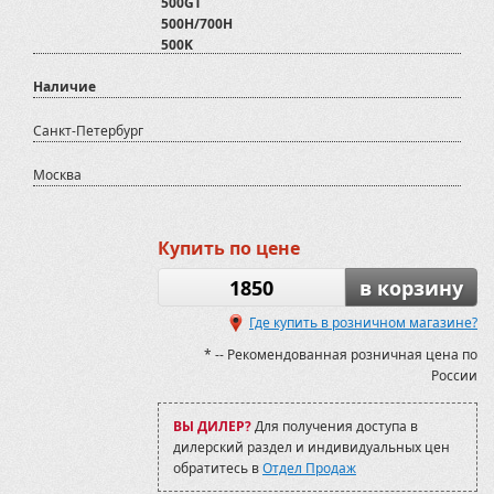
500GT
500H/700H
500K
550i
Наличие
600 GT EFI EPS
600GT/700GT/800GTmax/800GTmax EFI
700 XR Limited 2015-
Санкт-Петербург
700D
800 D
Москва
800D
ATV500
ATV500/700 2012-2020
Купить по цене
ATV600U
ATV800
1850
в корзину
AX600
Assailant 800
Где купить в розничном магазине?
Assailant 800
* -- Рекомендованная розничная цена по
Baltmotors-SMC Jumbo 700
России
Baltmotors-SMC Jumbo 700 MAX
Blade 1000 2017-2019
BruteForce KVF 750 2006-09
ВЫ ДИЛЕР?
Для получения доступа в
BruteForce KVF 750 2009-12
дилерский раздел и индивидуальных цен
CF500-2А
обратитесь в
Отдел Продаж
CF500-А