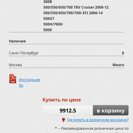
300B
500/550/650/700 TRV Cruiser 2008-12
500/550/650/700/700i EFI 2006-14
500GT
500H/700H
500K
600 GT EFI EPS
Наличие
600GT/700GT/800GTmax/800GTmax EFI
700 XR Limited 2015-
700D
Санкт-Петербург
8
800 D
ADLY
Москва
Много
ATV500
ATV500/700 2012-2020
Инструкция
ATV600U
Ru
ATV800
AX600
Arctic Cat
Купить по цене
Assailant 800
Assailant 800
9912.5
в корзину
BLADE 1000 LTX EPS
Где купить в розничном магазине?
BLADE 1000 LTX EPS 2022-
BLADE 600 LTX EPS
* -- Рекомендованная розничная цена по
BLADE 600 LTX EPS 2022-