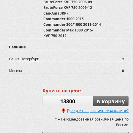
BruteForce KVF 750 2006-09
BruteForce KVF 750 2009-12
Can-Am (BRP)
Commander 1000 2015-
Commander 800/1000 2011-2014
Commander Max 1000 2015-
KVF 750 2012-
Kawasaki
Наличие
Maverick 1000, 2013-17
Maverick 1000, 2013-17
Maverick Trail/Sport
Санкт-Петербург
1
Maverick X3
Outlander G1 400
Москва
0
Outlander G1 500/650/800
Outlander G1 Max 500/650/800
Outlander G2 500/650/800/1000/1000X-MR,
Купить по цене
2012-13
Outlander G2 6x6 2015-17
13800
в корзину
Outlander G2 6x6 2017-19
Outlander G2 6x6, 2015-17
Где купить в розничном магазине?
Outlander G2 Max 500/650/800/1000/1000X-
* -- Рекомендованная розничная цена по
MR, 2013-17
России
Outlander G2 Max 500/650/800/1000/1000X-
MR, 2017-19