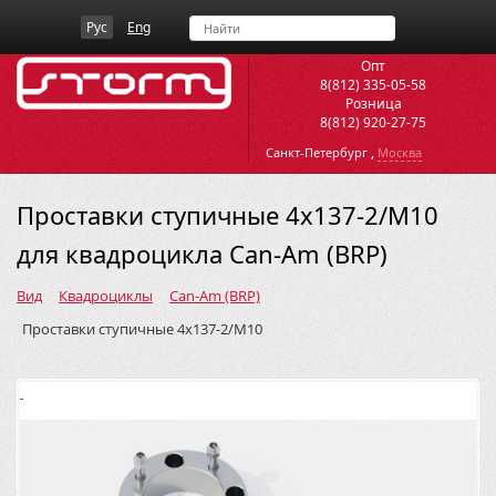
Рус
Eng
Опт
8(812) 335-05-58
Розница
8(812) 920-27-75
,
Санкт-Петербург
Москва
Проставки ступичные 4х137-2/M10
для квадроцикла Can-Am (BRP)
Вид
Квадроциклы
Can-Am (BRP)
Проставки ступичные 4х137-2/M10