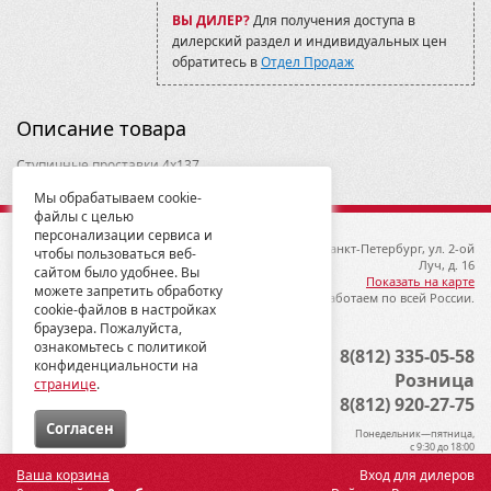
Outlander G2 Max 650/650X-MR/850/850X-
ВЫ ДИЛЕР?
Для получения доступа в
MR/1000, 2019-
дилерский раздел и индивидуальных цен
Outlander G2/G2 Max
обратитесь в
Отдел Продаж
500/650/800/1000/1000X-MR, 2012-13
Outlander L Max , 450/500/570XMR, 2015-
Renegade G1 800, 2007-11
Описание товара
Renegade G2 800/1000, 2011-16
Renegade G2 800/1000, 2017-
Ступичные проставки 4х137.
Traxter / Defender
Толщина одной проставки 2 дюйма.
Мы обрабатываем cookie-
Traxter/Defender
Только для BRP, Kawasaki
файлы с целью
персонализации сервиса и
© 2012-2026 ГК Металлопродукция
192019, Санкт-Петербург, ул. 2-ой
чтобы пользоваться веб-
Луч, д. 16
сайтом было удобнее. Вы
Показать на карте
можете запретить обработку
Мы работаем по всей России.
cookie-файлов в настройках
браузера. Пожалуйста,
ознакомьтесь с политикой
Опт
8(812) 335-05-58
конфиденциальности на
Розница
странице
.
8(812) 920-27-75
Cогласен
Понедельник—пятница,
с 9:30 до 18:00
Ваша корзина
Вход для дилеров