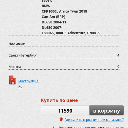
350SX
BMW
CFR1000L Africa Twin 2018
Can-Am (BRP)
DL650 2004-11
DL650 2007-
F800GS, 800GS Adventure, F700GS
G650GS Sertao, G650GS, F650GS, GS Dakar
Наличие
KTM
Kawasaki
Off-Road
Санкт-Петербург
4
PROGASI
R1200GS, R1200GS Adventure
Москва
0
Spyder
Super Sherpa KL250
Инструкция
Suzuki
Ru
Мотоаксессуары
Мотоциклы
Полезные аксессуары для джиперов и
Купить по цене
пикапов
Прицепы ATV
11590
в корзину
ТСУ
Где купить в розничном магазине?
Урал
* -- Рекомендованная розничная цена по